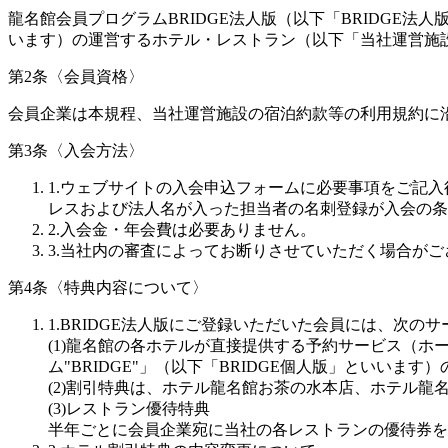
龍名館会員プログラムBRIDGE法人版（以下「BRIDGE
います）の運営するホテル・レストラン（以下「当社運営施
第2条〈会員資格〉
会員企業は本規程、当社運営施設の宿泊約款等の利用規約に
第3条〈入会方法〉
1.ウェブサイトの入会申込フォームに必要事項をご記
レスおよび法人名が入った担当者の名刺登録が入会の条
2.入会金・年会費は必要ありません。
3.当社内の審査によってお断りさせていただく場合がご
第4条〈特典内容について〉
1.BRIDGE法人版にご登録いただいた会員には、次の
(1)龍名館の各ホテルが直接提供する予約サービス（
ム"BRIDGE"」（以下「BRIDGE個人版」といいま
(2)割引特典は、ホテル龍名館お茶の水本店、ホテル龍
(3)レストラン優待特典
半年ごとに会員企業宛に当社の各レストランの優待券を