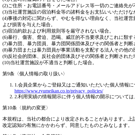
(2)ご住所・お電話番号・メールアドレス等一切のご連絡先
(3)当社運営施設の宿泊料金等の諸料金をお支払いいただけな
(4)事後の対応に関わらず、やむを得ない理由なく、当社運
よび損害を与えた場合。
(5)宿泊約款および利用規則等を厳守されない場合。
(6)暴行、傷害、脅迫、恐喝、威圧的不当要求及びこれに類
(7)暴力団、暴力団員、暴力団関係団体及びその関係者と判断
(8)暴力団または暴力団員が事業活動を支配する法人その他
(9)反社会的団体、反社会的団体及びその関係者と判断された
(10)当社運営施設が不適当と判断した場合。
第9条〈個人情報の取り扱い〉
1.会員企業からご登録又はご通知いただいた個人情報
https://www.ryumeikan.co.jp/privacy_policies/
2.利用実績の情報開示に伴う個人情報の開示については
第10条〈規約の変更〉
本規程は、当社の都合により改定されることがあります。上
改定認知の有無にかかわらず、同意したものとみなします。