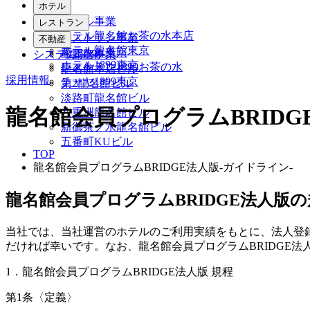
ホテル
ホテル事業
レストラン
ホテル龍名館お茶の水本店
レストラン事業
不動産
ホテル龍名館東京
花ごよみ東京
システム開発
不動産事業
ホテル1899東京
レストラン1899お茶の水
龍名館本店ビル
採用情報
チャヤ1899東京
第2龍名館ビル
淡路町龍名館ビル
龍名館会員プログラムBRIDG
八重洲龍名館ビル
新御茶ノ水龍名館ビル
五番町KUビル
TOP
龍名館会員プログラムBRIDGE法人版-ガイドライン-
龍名館会員プログラムBRIDGE法人版
当社では、当社運営のホテルのご利用実績をもとに、法人登
だければ幸いです。なお、龍名館会員プログラムBRIDGE
1．龍名館会員プログラムBRIDGE法人版 規程
第1条〈定義〉