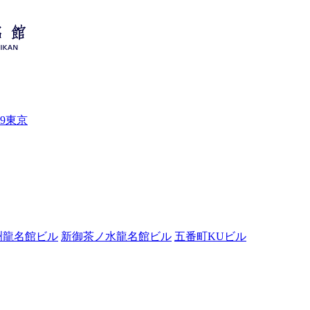
99東京
洲龍名館ビル
新御茶ノ水龍名館ビル
五番町KUビル