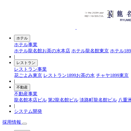
ホテル
ホテル事業
ホテル龍名館お茶の水本店
ホテル龍名館東京
ホテル18
|
レストラン
レストラン事業
花ごよみ東京
レストラン1899お茶の水
チャヤ1899東京
|
不動産
不動産事業
龍名館本店ビル
第2龍名館ビル
淡路町龍名館ビル
八重
|
システム開発
採用情報